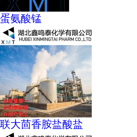
蛋氨酸锰
联大茴香胺盐酸盐