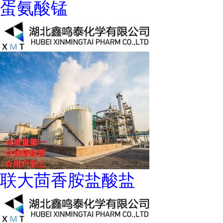
蛋氨酸锰
联大茴香胺盐酸盐