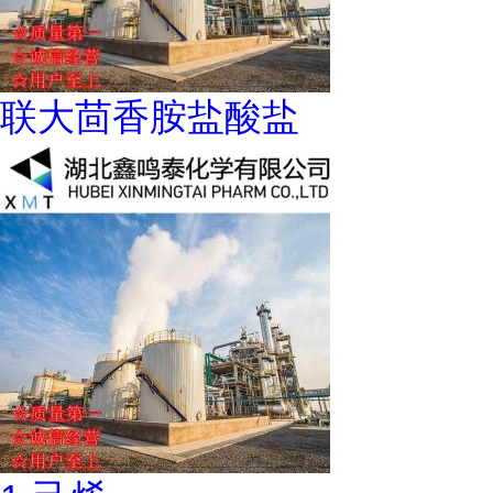
联大茴香胺盐酸盐