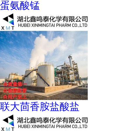
蛋氨酸锰
联大茴香胺盐酸盐