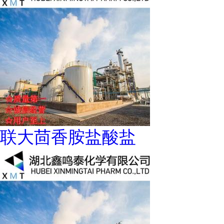
联大茴香胺盐酸盐