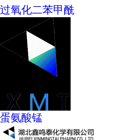
过氧化二苯甲酰
蛋氨酸锰