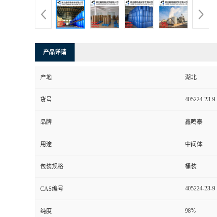
产品详请
产地
湖北
405224-23-9
货号
品牌
鑫鸣泰
用途
中间体
包装规格
桶装
405224-23-9
CAS编号
98%
纯度