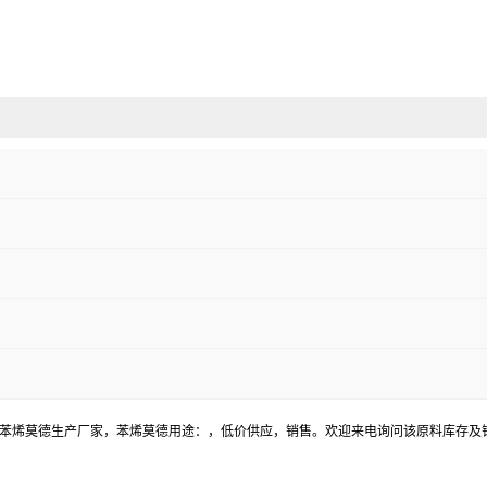
，苯烯莫德生产厂家，苯烯莫德用途：，低价供应，销售。欢迎来电询问该原料库存及