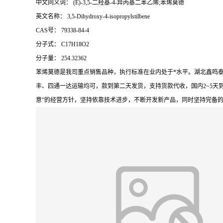
中文同义词： (E)-3,5-二羟基-4-异丙基二苯乙烯;苯烯莫德
英文名称： 3,5-Dihydroxy-4-isopropylstilbene
CAS号： 79338-84-4
分子式： C17H18O2
分子量： 254.32362
苯烯莫德是我司重点销售品种，执行标准在业内处于*水平。湖北鑫鸣
丰、四通一达运输均可，款到第二天发货，支持货款代收，国内2~5天
意”的经营方针，坚持依靠技术进步，不断开发新产品，同时坚持完备