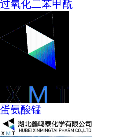
过氧化二苯甲酰
蛋氨酸锰