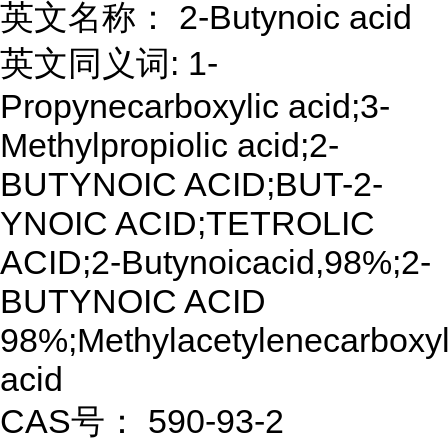
英文名称： 2-Butynoic acid
英文同义词: 1-
Propynecarboxylic acid;3-
Methylpropiolic acid;2-
BUTYNOIC ACID;BUT-2-
YNOIC ACID;TETROLIC
ACID;2-Butynoicacid,98%;2-
BUTYNOIC ACID
98%;Methylacetylenecarboxyl
acid
CAS号： 590-93-2