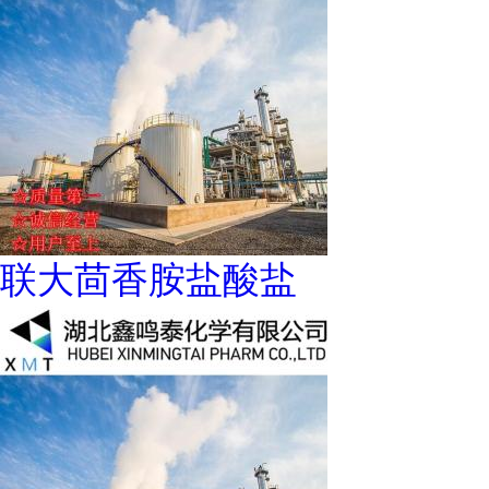
联大茴香胺盐酸盐