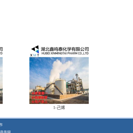
1-己烯
市
商务网