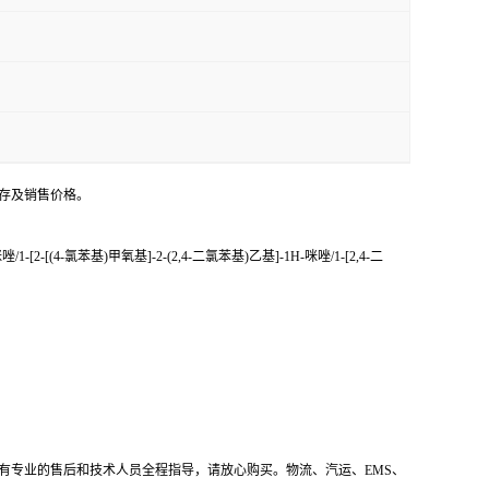
存及销售价格。
[(4-氯苯基)甲氧基]-2-(2,4-二氯苯基)乙基]-1H-咪唑/1-[2,4-二
有专业的售后和技术人员全程指导，请放心购买。物流、汽运、EMS、