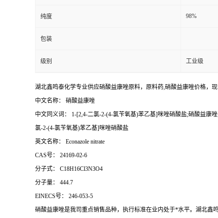
98%
纯度
包装
级别
工业级
湖北鑫鸣泰化学专业供应硝酸益康唑原料，原料药,硝酸益康唑价格，
中文名称： 硝酸益康唑
中文同义词： 1-[2,4-二氯-2-(4-氯苄氧基)苯乙基]咪唑硝酸盐;硝酸益康唑;-[
氯-2-(4-氯苄氧基)苯乙基]咪唑硝酸盐
英文名称： Econazole nitrate
CAS号： 24169-02-6
分子式： C18H16Cl3N3O4
分子量： 444.7
EINECS号： 246-053-5
硝酸益康唑是我司重点销售品种，执行标准在业内处于*水平。湖北鑫