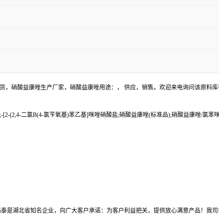
现货，硝酸益康唑生产厂家，硝酸益康唑用途：， 供应，销售。欢迎来电询问该原料库
2-(2,4-二氯Β(4-氯苄氧基)苯乙基]咪唑硝酸盐;硝酸益康唑(标准品);硝酸益康唑/氯苯咪唑/1-[2-
鸣泰是湖北省知名企业，向广大客户承诺：为客户利益把关，提供放心满意产品！我司