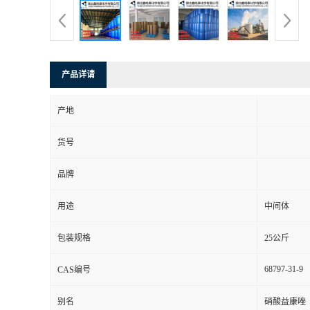
产品详请
产地
货号
品牌
用途
中间体
包装规格
25公斤
68797-31-9
CAS编号
别名
硝酸益康唑