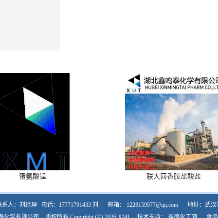
蛋氨酸锰
联大茴香胺盐酸盐
联系人：刘经理
电话：17771791433 刘
邮箱：
1228159977@qq.com
地址：武汉
泰化学有限公司
版权所有 Copyright (©) 2026
XML
技术支持：
盖德化工网
食品