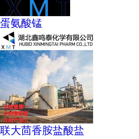
蛋氨酸锰
联大茴香胺盐酸盐