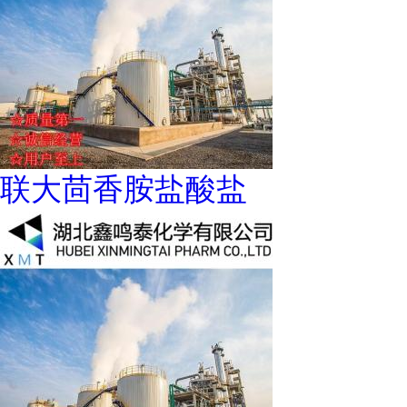
联大茴香胺盐酸盐