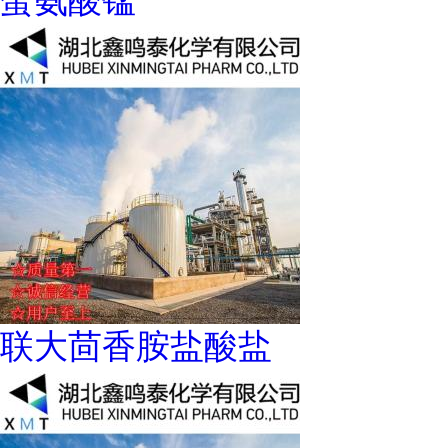
蛋氨酸锰
联大茴香胺盐酸盐