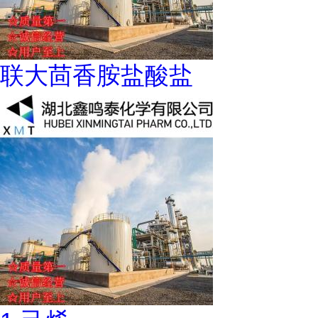
联大茴香胺盐酸盐