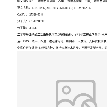
中文同义词： 二苯甲基亚磷酸二乙酯;二苯甲基膦酸二乙酯;二苯甲基磷
英文名称： DIETHYL(DIPHENYLMETHYL) PHOSPHATE
CAS号： 27329-60-8
分子式： C17H21O3P
分子量： 304.32
二苯甲基亚磷酸二乙酯是我司重点销售品种，执行标准在业内处于*水
运、EMS、顺丰、四通一达运输均可，款到第二天发货，支持货款代收
令客户更加满意”的经营方针，坚持依靠技术进步，不断开发新产品，