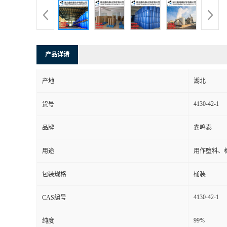
产品详请
产地
湖北
4130-42-1
货号
品牌
鑫鸣泰
用途
用作堕料、
包装规格
桶装
4130-42-1
CAS编号
99%
纯度