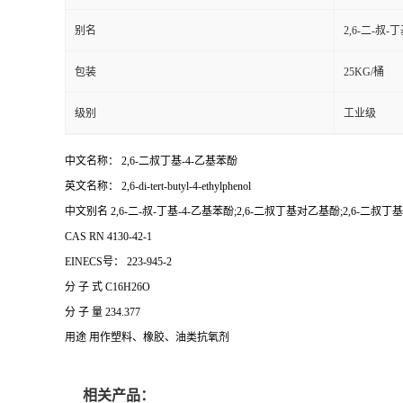
别名
2,6-二-叔
包装
25KG/桶
级别
工业级
中文名称： 2,6-二叔丁基-4-乙基苯酚
英文名称： 2,6-di-tert-butyl-4-ethylphenol
中文别名 2,6-二-叔-丁基-4-乙基苯酚;2,6-二叔丁基对乙基酚;2,6-二叔
CAS RN 4130-42-1
EINECS号： 223-945-2
分 子 式 C16H26O
分 子 量 234.377
用途 用作塑料、橡胶、油类抗氧剂
相关产品：