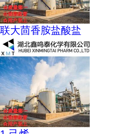
联大茴香胺盐酸盐
1-己烯