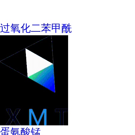
过氧化二苯甲酰
蛋氨酸锰