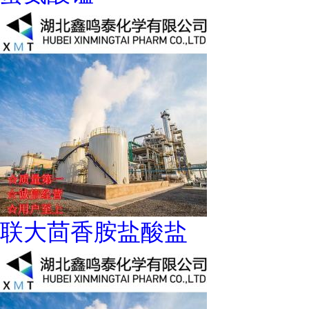
联大茴香胺盐酸盐