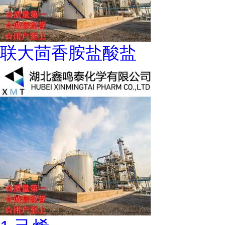
联大茴香胺盐酸盐