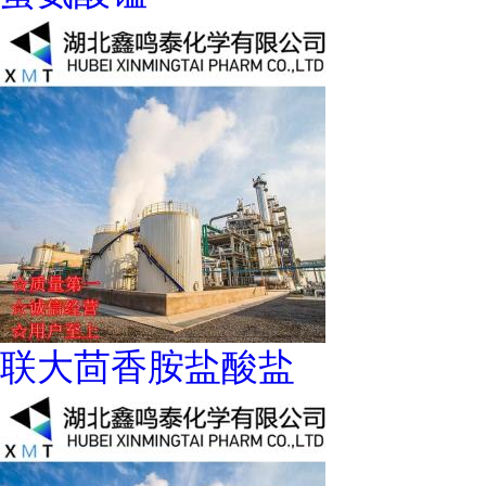
联大茴香胺盐酸盐