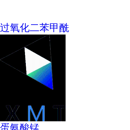
过氧化二苯甲酰
蛋氨酸锰