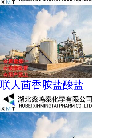
联大茴香胺盐酸盐