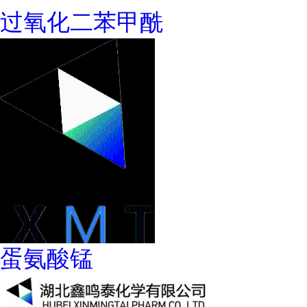
过氧化二苯甲酰
蛋氨酸锰