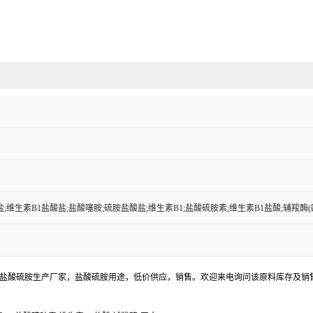
;维生素B1盐酸盐;盐酸噻胺;硫胺盐酸盐;维生素B1;盐酸硫胺素;维生素B1盐酸;辅羧酶(
，盐酸硫胺生产厂家，盐酸硫胺用途，低价供应，销售。欢迎来电询问该原料库存及销