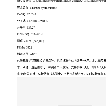
中文同义词: 硫胺素盐酸盐;维生素B1盐酸盐;盐酸噻胺;硫胺盐酸盐;维生素
英文名称: Thiamine hydrochloride
CAS号: 67-03-8
分子式: C12H18Cl2N4OS
分子量: 337.27
EINECS号: 200-641-8
熔点 250 °C (dec.)(lit.)
FEMA 3322
储存条件 2-8°C
盐酸硫胺是我司重点销售品种，执行标准在业内处于*水平。湖北鑫鸣
丰、四通一达运输均可，款到第二天发货，支持货款代收，国内2~5天
意”的经营方针，坚持依靠技术进步，不断开发新产品，同时坚持完备