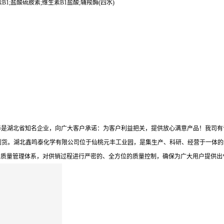
B1;盐酸硫胺素;维生素B1盐酸;辅羧酶(四水)
泰是湖北省知名企业，向广大客户承诺：为客户利益把关，提供放心满意产品！我司有
到货。湖北鑫鸣泰化学有限公司位于仙桃元丰工业园，是集生产、科研、经营于一体的
的质量管理体系，对供销过程进行严密的、全方位的质量控制，确保为广大用户提供出