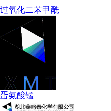
过氧化二苯甲酰
蛋氨酸锰