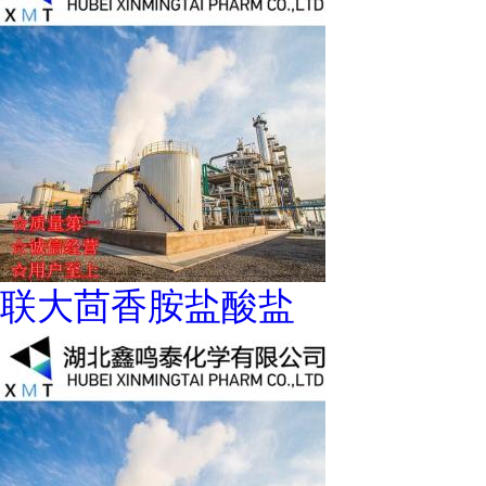
联大茴香胺盐酸盐