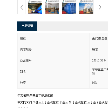
产品详请
用途
卤代物;合憃
包装规格
桶装
25316-59-0
CAS编号
苄基三正丁基
别名
铵
99%
纯度
中文名称:苄基三丁基溴化铵
中文同义词:苄基三正丁基溴化铵;苄基三-N-丁基溴化胺;三丁基苄基溴化