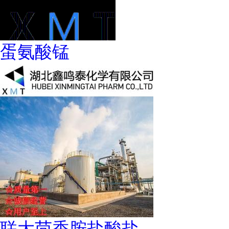
蛋氨酸锰
联大茴香胺盐酸盐