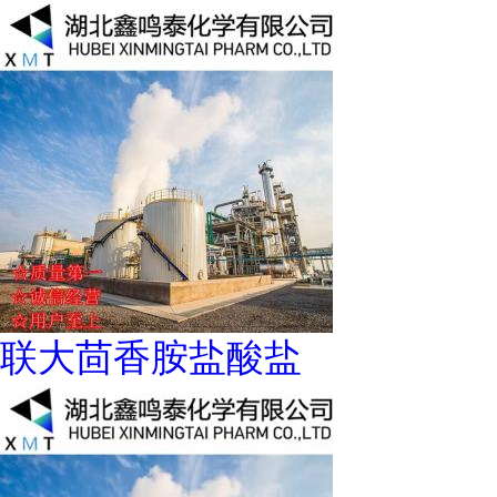
联大茴香胺盐酸盐