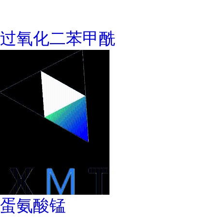
过氧化二苯甲酰
蛋氨酸锰