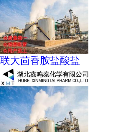
联大茴香胺盐酸盐