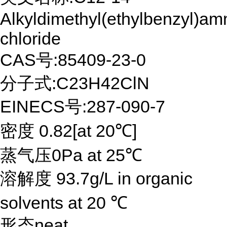
Alkyldimethyl(ethylbenzyl)a
chloride
CAS号:85409-23-0
分子式:C23H42ClN
EINECS号:287-090-7
密度 0.82[at 20℃]
蒸气压0Pa at 25℃
溶解度 93.7g/L in organic
solvents at 20 ℃
形态neat