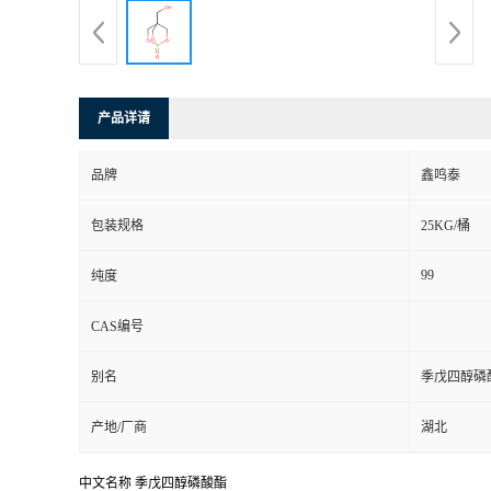
产品详请
品牌
鑫鸣泰
包装规格
25KG/桶
99
纯度
CAS编号
别名
季戊四醇磷
产地/厂商
湖北
中文名称 季戊四醇磷酸酯