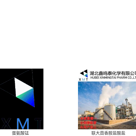
蛋氨酸锰
联大茴香胺盐酸盐