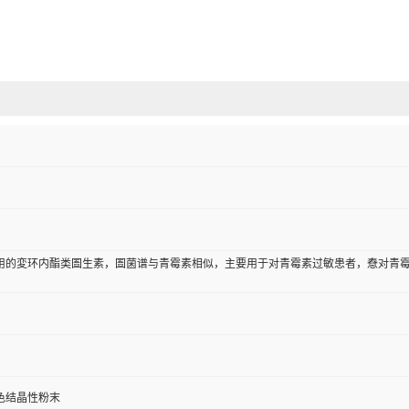
用的変环内酯类圄生素，圄菌谱与青霉素相似，主要用于对青霉素过敏患者，憃对青
色结晶性粉末