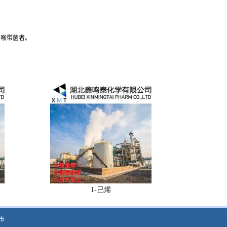
白喉带菌者。
1-己烯
市