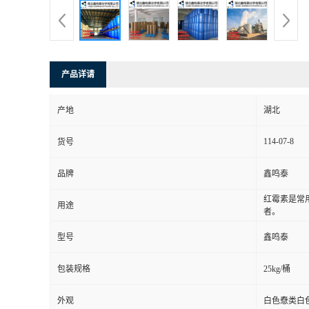
产品详请
产地
湖北
114-07-8
货号
品牌
鑫鸣泰
红霉素是常
用途
者。
型号
鑫鸣泰
包装规格
25kg/桶
外观
白色憃类白