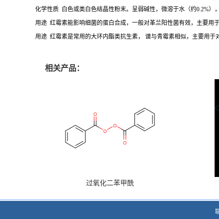
化学性质 白色或类白色结晶性粉末。呈弱碱性，微溶于水（约0.2%
用途 红霉素能影响细菌的蛋白合成，一般对革兰阳性菌有效，主要用
用途 红霉素是常用的大环内酯类抗生素， 谱与青霉素相似，主要用
相关产品：
过氧化二苯甲酰