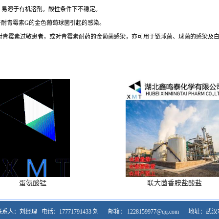
），易溶于有机溶剂。酸性条件下不稳定。
于耐青霉素G的金色葡萄球菌引起的感染。
于对青霉素过敏患者，或对青霉素耐药的金葡菌感染，亦可用于链球菌、球菌的感染及
蛋氨酸锰
联大茴香胺盐酸盐
联系人：刘经理
电话：17771791433 刘
邮箱：
1228159977@qq.com
地址：武汉