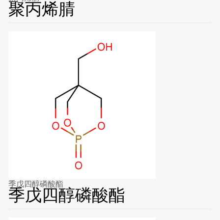
聚丙烯腈
季戊四醇磷酸酯
季戊四醇磷酸酯